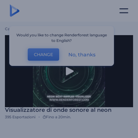
Casa
Modelli
Visualizzatore Di Onde Sonore Al Neon
Would you like to change Renderforest language
to English?
No, thanks
CHANGE
Visualizzatore di onde sonore al neon
395
Esportazioni
Fino a 20min.