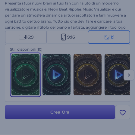
Presenta i tuoi nuovi brani ai tuoi fan con l'aiuto di un moderno
visualizzatore musicale. Neon Beat Ripples Music Visualizer è qui
per dare un'atmosfera dinamica ai tuoi ascoltatori e farli muovere a
ogni battito del tuo brano. Tutto ciò che devi fare è caricare la tua
canzone, digitare il titolo del brano e l'artista, aggiungere il tuo logo
e ottenere un visualizzatore musicale di alta qualità in pochi clic.
16:9
9:16
1:1
Perfetto per la promozione di musica techno, hip-hop, elettronica e
dance. Usalo per presentare i tuoi nuovi singoli e album e migliorare
Stili disponibili
(10)
l'esperienza musicale dei tuoi ascoltatori. Provalo subito!
Crea Ora