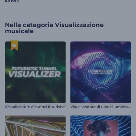
Efriem
Nella categoria
Visualizzazione
musicale
V
isualizzatore di tunnel luminescenti
Visualizzatore di tunnel futuristici