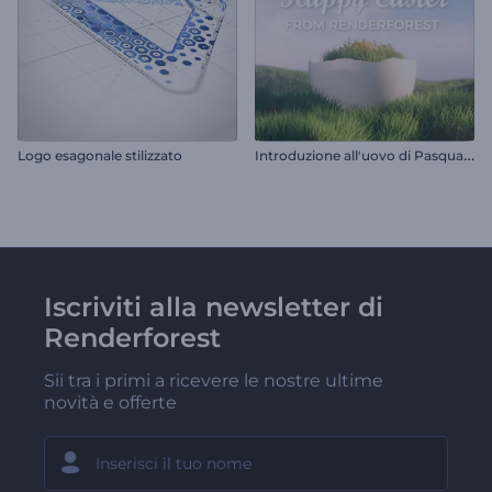
I
ntroduzione all'uovo di Pasqua rotto
Logo esagonale stilizzato
Iscriviti alla newsletter di
Renderforest
Sii tra i primi a ricevere le nostre ultime
novità e offerte