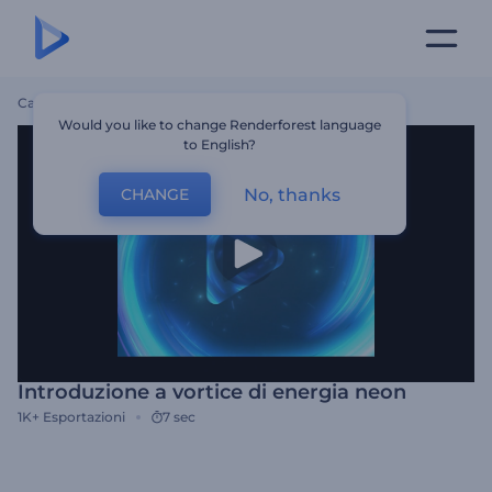
Casa
Modelli
Introduzione A Vortice Di Energia Neon
Would you like to change Renderforest language
to English?
No, thanks
CHANGE
Introduzione a vortice di energia neon
1K+
Esportazioni
7 sec