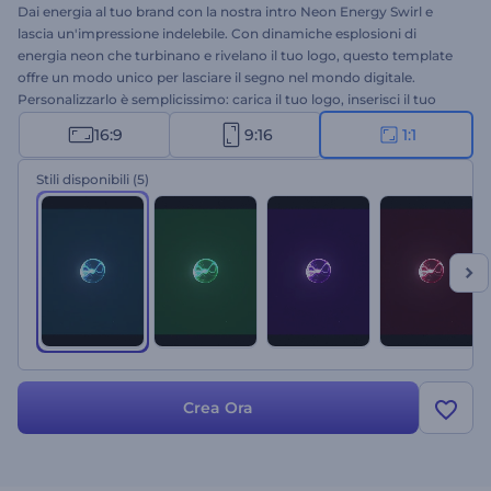
Dai energia al tuo brand con la nostra intro Neon Energy Swirl e
lascia un'impressione indelebile. Con dinamiche esplosioni di
energia neon che turbinano e rivelano il tuo logo, questo template
offre un modo unico per lasciare il segno nel mondo digitale.
Personalizzarlo è semplicissimo: carica il tuo logo, inserisci il tuo
slogan e aggiungi la musica di sottofondo dalla nostra vasta libreria
16:9
9:16
1:1
musicale. Ideale per aziende, influencer o chiunque voglia creare
l'atmosfera perfetta per una presentazione elettrizzante. Crea ora!
Stili disponibili
(5)
Crea Ora