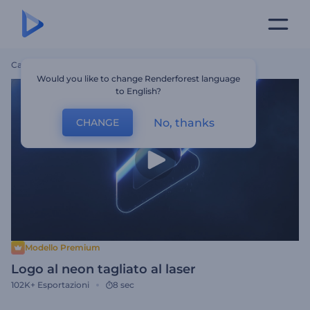
Casa
Modelli
Logo Al Neon Tagliato Al Laser
Would you like to change Renderforest language
to English?
No, thanks
CHANGE
Modello Premium
Logo al neon tagliato al laser
102K+
Esportazioni
8 sec