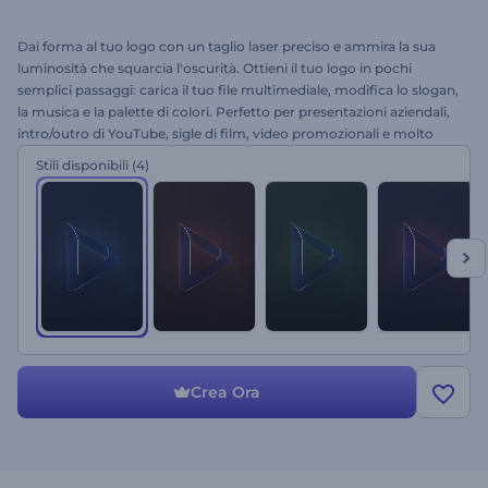
Dai forma al tuo logo con un taglio laser preciso e ammira la sua
luminosità che squarcia l'oscurità. Ottieni il tuo logo in pochi
semplici passaggi: carica il tuo file multimediale, modifica lo slogan,
la musica e la palette di colori. Perfetto per presentazioni aziendali,
intro/outro di YouTube, sigle di film, video promozionali e molto
altro. Dimentica le noiose intro e ordina oggi stesso il tuo logo neon
Stili disponibili
(4)
tagliato al laser!
Crea Ora