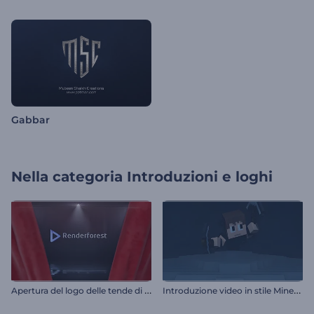
Gabbar
Nella categoria
Introduzioni e loghi
A
pertura del logo delle tende di velluto
I
ntroduzione video in stile Minecraft