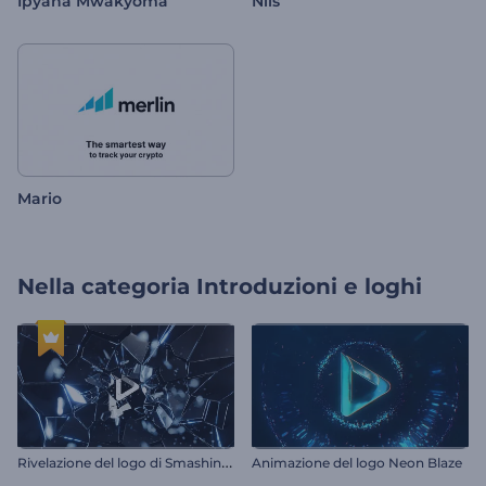
Ipyana Mwakyoma
Nils
Mario
Nella categoria
Introduzioni e loghi
R
ivelazione del logo di Smashing Glass
Animazione del logo Neon Blaze