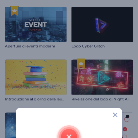
Apertura di eventi moderni
Logo Cyber Glitch
I
ntroduzione al giorno della laurea
R
ivelazione del logo di Night Alley