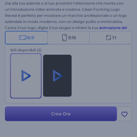
Dai alla tua azienda o al tuo prodotto l'attenzione che merita con
un'introduzione video animata e creativa. Clean Forming Logo
Reveal è perfetto per mostrare un marchio professionale o un logo
aziendale in modo moderno, con un design pulito e minimalista.
Carica il tuo logo, digita il tuo slogan e ottieni la tua
animazione del
logo
ad alta risoluzione, creata attraverso una serie di particelle.
16:9
9:16
1:1
Ideale per presentazioni aziendali, promozioni di marchi,
presentazioni di prodotti tecnologici e molto altro. Provalo subito!
Stili disponibili
(2)
Crea Ora