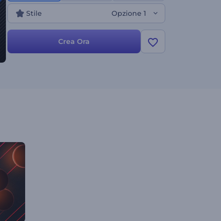
canali, promozioni di prodotti e molto altro.
Stile
Opzione 1
Provala subito!
Crea Ora