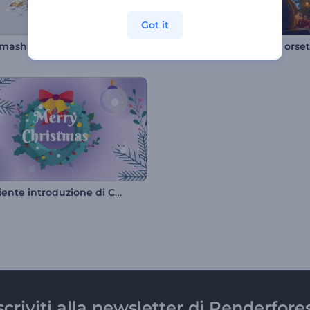
Got it
mashing Ingot
Accogliente introduzione di Capodanno
scriviti alla newsletter di Renderfore