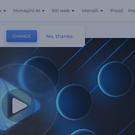
o
Immagini AI
Siti web
Utensili
Prezzi
Im
No, thanks
CHANGE