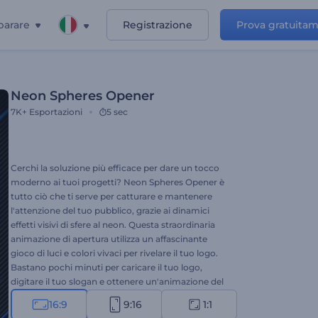
parare
Registrazione
Prova gratuita
Neon Spheres Opener
7K+
Esportazioni
5 sec
Cerchi la soluzione più efficace per dare un tocco
moderno ai tuoi progetti? Neon Spheres Opener è
tutto ciò che ti serve per catturare e mantenere
l'attenzione del tuo pubblico, grazie ai dinamici
effetti visivi di sfere al neon. Questa straordinaria
animazione di apertura utilizza un affascinante
gioco di luci e colori vivaci per rivelare il tuo logo.
Bastano pochi minuti per caricare il tuo logo,
digitare il tuo slogan e ottenere un'animazione del
logo professionale. Perfetta per promozioni di
16:9
9:16
1:1
brand, presentazioni aziendali, introduzioni di nuovi