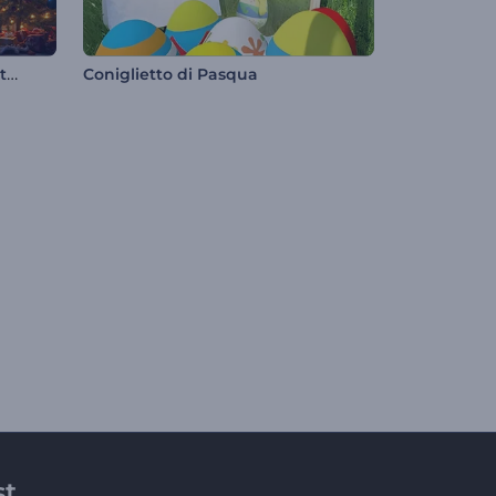
Apribottiglie a forma di orsetto di Natale
Coniglietto di Pasqua
st