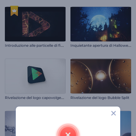
I
ntroduzione alle particelle di fiamma scintillanti
I
nquietante apertura di Halloween
R
ivelazione del logo capovolgente
Rivelazione del logo Bubble Split