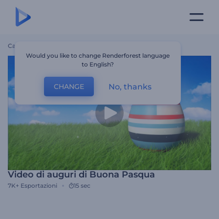
Casa
Modelli
Video Di Auguri Di Buona Pasqua
Would you like to change Renderforest language
to English?
No, thanks
CHANGE
Video di auguri di Buona Pasqua
7K+
Esportazioni
15 sec