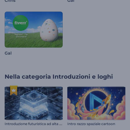
Chris
Gal
Gal
Nella categoria
Introduzioni e loghi
I
ntroduzione futuristica ad alta tecnologia
Intro razzo spaziale cartoon