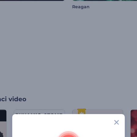
Reagan
ci video