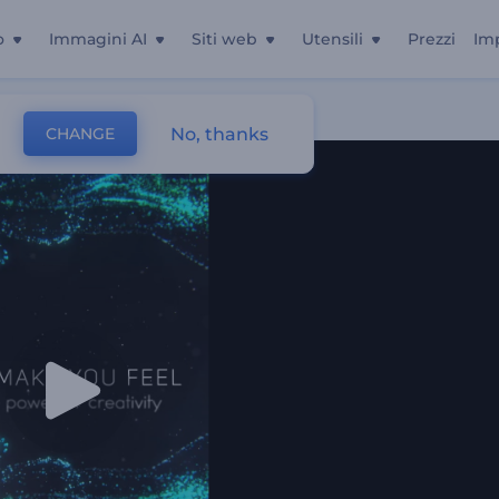
o
Immagini AI
Siti web
Utensili
Prezzi
Im
No, thanks
CHANGE