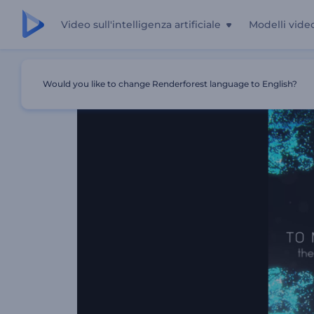
Video sull'intelligenza artificiale
Modelli vide
Casa
Modelli
Tipografia Neon Stardust
Would you like to change Renderforest language to English?