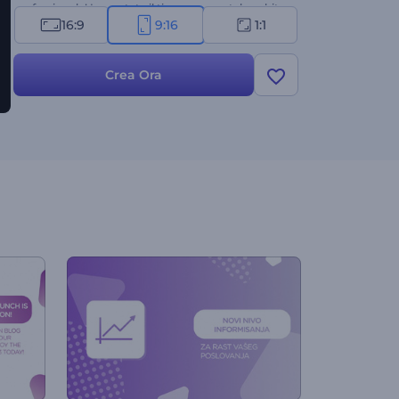
professionale! Impostate il timer e provatelo subito
16:9
9:16
1:1
gratuitamente!
Crea Ora