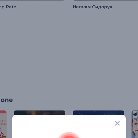
p Patel
Наталья Сидорук
ione