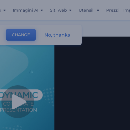
o
Immagini AI
Siti web
Utensili
Prezzi
Im
No, thanks
CHANGE