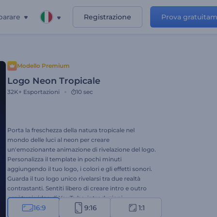
parare
Registrazione
Prova gratuita
Modello Premium
Logo Neon Tropicale
32K+
Esportazioni
10 sec
Porta la freschezza della natura tropicale nel
mondo delle luci al neon per creare
un'emozionante animazione di rivelazione del logo.
Personalizza il template in pochi minuti
aggiungendo il tuo logo, i colori e gli effetti sonori.
Guarda il tuo logo unico rivelarsi tra due realtà
contrastanti. Sentiti libero di creare intro e outro
per i tuoi video di YouTube, introduzioni
16:9
9:16
1:1
promozionali e altri progetti creativi. Provalo