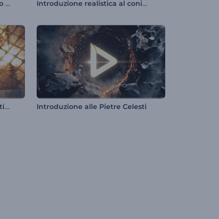
Pacchetto di animazione logo semplice
Introduzione realistica al coniglietto pasquale
Rivelazione del logo della festività islamica
Introduzione alle Pietre Celesti