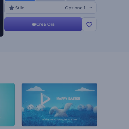
subito!
Stile
Opzione 1
Crea Ora