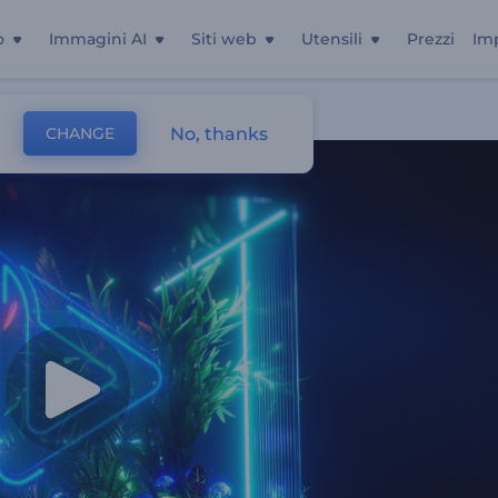
o
Immagini AI
Siti web
Utensili
Prezzi
Im
No, thanks
CHANGE