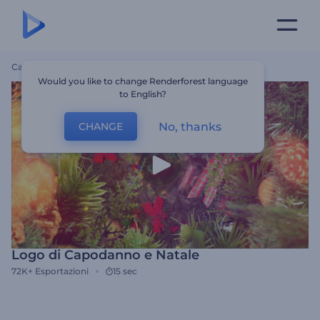
Casa
Modelli
Logo Di Capodanno E Natale
Would you like to change Renderforest language
to English?
No, thanks
CHANGE
Logo di Capodanno e Natale
72K+
Esportazioni
15 sec