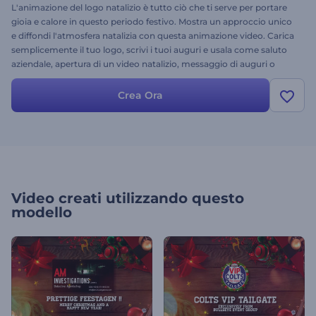
L'animazione del logo natalizio è tutto ciò che ti serve per portare
gioia e calore in questo periodo festivo. Mostra un approccio unico
e diffondi l'atmosfera natalizia con questa animazione video. Carica
semplicemente il tuo logo, scrivi i tuoi auguri e usala come saluto
aziendale, apertura di un video natalizio, messaggio di auguri o
persino come intro per il tuo canale YouTube. Senti la magia:
provala subito!
Crea Ora
Video creati utilizzando questo
modello