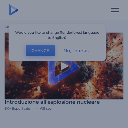
Casa
Modelli
Introduzione All'esplosione Nucleare
Would you like to change Renderforest language
to English?
No, thanks
CHANGE
Introduzione all'esplosione nucleare
6K+
Esportazioni
9 sec