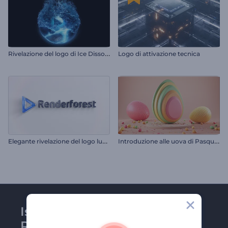
R
ivelazione del logo di Ice Dissolve
Logo di attivazione tecnica
E
legante rivelazione del logo lucido
I
ntroduzione alle uova di Pasqua colorate
Iscriviti alla newsletter di
Renderforest