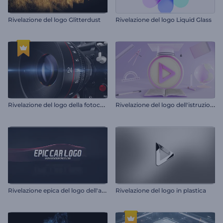
Rivelazione del logo Glitterdust
Rivelazione del logo Liquid Glass
R
ivelazione del logo della fotocamera 3D
R
ivelazione del logo dell'istruzione
R
ivelazione epica del logo dell'auto
Rivelazione del logo in plastica