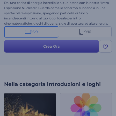
Dai una carica di energia incredibile al tuo brand con la nostra "Intro
Esplosione Nucleare". Guarda come lo schermo si incendia in una
spettacolare esplosione, spargendo particelle di fuoco
incandescenti intorno al tuo logo. Ideale per intro
cinematografiche, giochi di guerra, sigle di apertura ad alta energia,
trailer o qualsiasi progetto che richieda una presentazione del brand
16:9
9:16
di grande impatto. Personalizzala facilmente con il tuo logo, il nome
della tua azienda, lo slogan e la musica di sottofondo. Crea ora e
cattura l'attenzione con questa potente esplosione!
Crea Ora
Nella categoria
Introduzioni e loghi