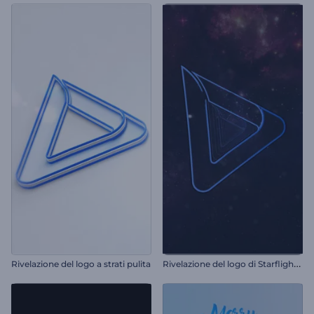
R
ivelazione del logo di Starflight: una scena traballante
Rivelazione del logo a strati pulita