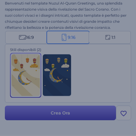
Benvenuti nel template Nuzul Al-Quran Greetings, una splendida
rappresentazione visiva della rivelazione del Sacro Corano. Con i
suoi colori vivaci e i disegni intricati, questo template è perfetto per
chiunque desideri creare contenuti visivi di grande impatto che
riflettano la bellezza e la potenza della rivelazione coranica.
Aggiungete il vostro tocco personale a questo template digitando
16:9
9:16
1:1
le vostre parole di auguri, inserendo il vostro logo e aggiungendo la
vostra voce fuori campo o la vostra traccia musicale preferita dalla
Stili disponibili
(2)
nostra libreria musicale. Perfetto per video di auguri, inviti per le
festività, introduzioni festive per presentazioni e molto altro. Create
ora e scoprite la magia delle animazioni di Nuzul Al-Quran!
Crea Ora