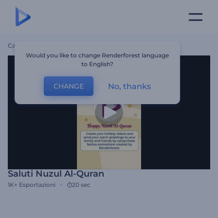
Casa
Modelli
Saluti Nuzul Al-Quran
Would you like to change Renderforest language
to English?
No, thanks
CHANGE
Saluti Nuzul Al-Quran
1K+
Esportazioni
20 sec