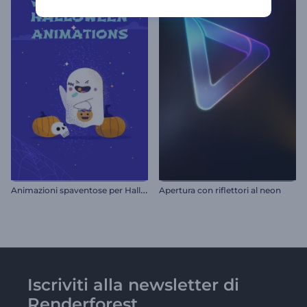
A
nimazioni spaventose per Halloween
Apertura con riflettori al neon
Iscriviti alla newsletter di
Renderforest