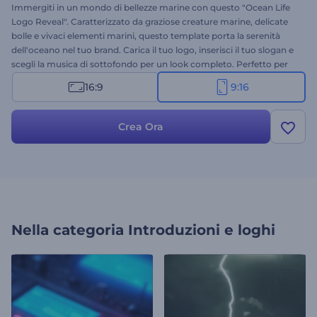
Immergiti in un mondo di bellezze marine con questo "Ocean Life
Logo Reveal". Caratterizzato da graziose creature marine, delicate
bolle e vivaci elementi marini, questo template porta la serenità
dell'oceano nel tuo brand. Carica il tuo logo, inserisci il tuo slogan e
scegli la musica di sottofondo per un look completo. Perfetto per
serie subacquee, progetti naturalistici, video di viaggio, introduzioni
16:9
9:16
di esplorazione oceanica, contenuti sul benessere e molto altro.
Provalo subito!
Crea Ora
Nella categoria
Introduzioni e loghi