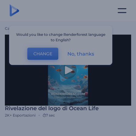
Casa
Modelli
Rivelazione Del Logo Di Ocean Life
Would you like to change Renderforest language
to English?
No, thanks
CHANGE
Rivelazione del logo di Ocean Life
2K+
Esportazioni
7 sec