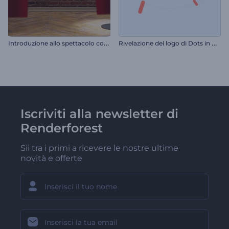
I
ntroduzione allo spettacolo comico
R
ivelazione del logo di Dots in Motion
Iscriviti alla newsletter di
Renderforest
Sii tra i primi a ricevere le nostre ultime
novità e offerte