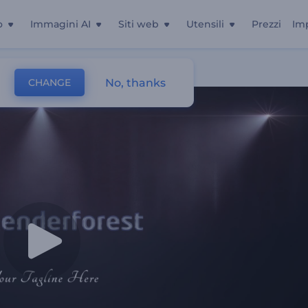
o
Immagini AI
Siti web
Utensili
Prezzi
Im
No, thanks
CHANGE