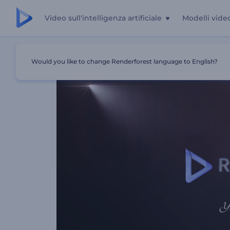
Video sull'intelligenza artificiale
Modelli vide
Casa
Modelli
Apertura Del Logo Delle Tende Di Velluto
Would you like to change Renderforest language to English?