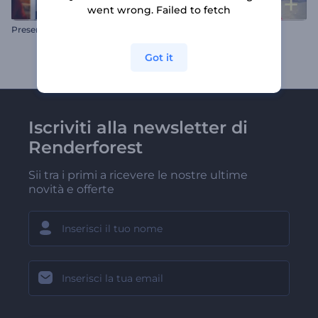
went wrong. Failed to fetch
P
resentazione di fotogrammi Polaroid
Presentazione estiva
Got it
Iscriviti alla newsletter di
Renderforest
Sii tra i primi a ricevere le nostre ultime
novità e offerte