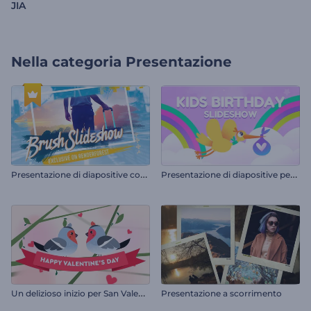
JIA
Nella categoria
Presentazione
P
resentazione di diapositive con pennellate grunge
P
resentazione di diapositive per compleanni di bambini
U
n delizioso inizio per San Valentino
Presentazione a scorrimento