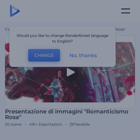
Casa
Modelli
Presentazione Di Immagini "Romanticismo Rosa"
Would you like to change Renderforest language
to English?
No, thanks
CHANGE
Presentazione di immagini "Romanticismo
Rosa"
20
scene
41K+
Esportazioni
Flessibile