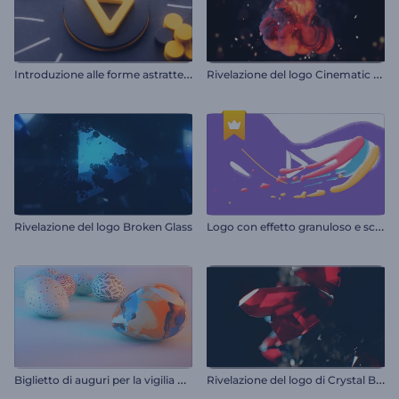
I
ntroduzione alle forme astratte 3D
R
ivelazione del logo Cinematic Flames
L
ogo con effetto granuloso e schizzi di colore
Rivelazione del logo Broken Glass
B
iglietto di auguri per la vigilia di Pasqua
R
ivelazione del logo di Crystal Blast