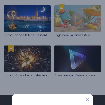
I
ntroduzione alla luna crescente del Ramadan
Logo delle vacanze estive
I
ntroduzione all'asteroide che si schianta
Apertura con riflettori al neon