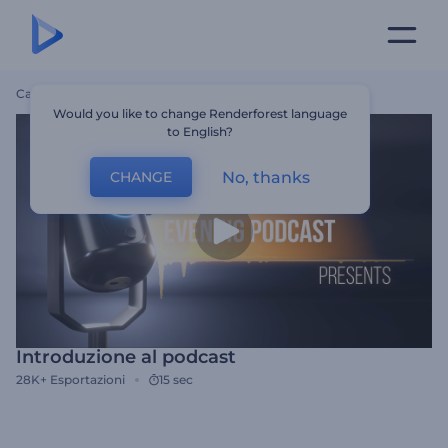
Casa
Modelli
Introduzione Al Podcast
Would you like to change Renderforest language
to English?
No, thanks
CHANGE
Introduzione al podcast
28K+
Esportazioni
15 sec