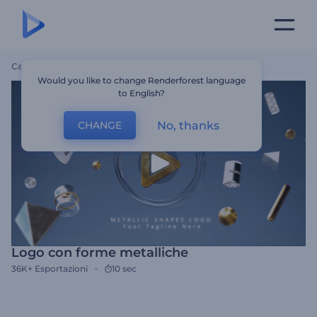
Casa
Modelli
Logo Con Forme Metalliche
Would you like to change Renderforest language
to English?
No, thanks
CHANGE
Logo con forme metalliche
36K+
Esportazioni
10 sec