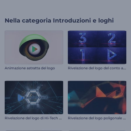
Nella categoria
Introduzioni e loghi
R
ivelazione del logo del conto alla rovescia
Animazione astratta del logo
R
ivelazione del logo di Hi-Tech Tunnel
R
ivelazione del logo poligonale colorato