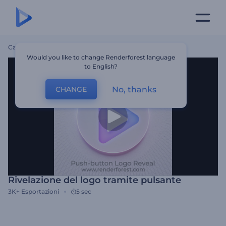
Casa
Modelli
Rivelazione Del Logo Tramite Pulsante
Would you like to change Renderforest language
to English?
No, thanks
CHANGE
Rivelazione del logo tramite pulsante
3K+
Esportazioni
5 sec