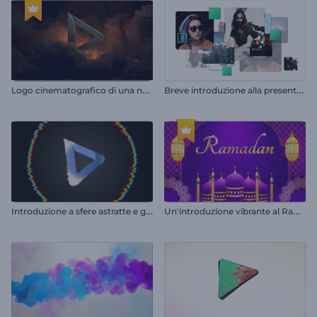
L
ogo cinematografico di una nuvola temporalesca
B
reve introduzione alla presentazione
I
ntroduzione a sfere astratte e glitchate
U
n'introduzione vibrante al Ramadan