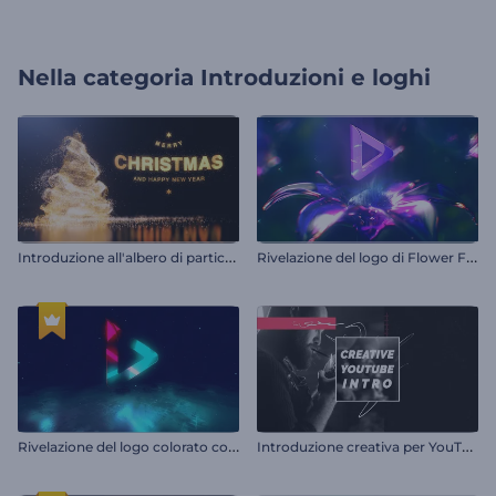
Nella categoria
Introduzioni e loghi
I
ntroduzione all'albero di particelle scintillanti
R
ivelazione del logo di Flower Fantasy
R
ivelazione del logo colorato con effetto glitch
I
ntroduzione creativa per YouTube