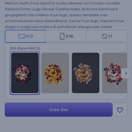
Metti in risalto il tuo brand in modo vibrante con il nostro modello
Radiant Forms Logo Reveal. Caratterizzato da forme luminose e
gorgoglianti che rivelano il tuo logo, questo template crea
un'introduzione visiva straordinaria. Carica il tuo logo, inserisci il tuo
slogan e scegli una musica di sottofondo energica per creare
un'introduzione indimenticabile che lascerà un'impressione
16:9
9:16
1:1
duratura sugli spettatori. Perfetto per introduzioni di brand e servizi,
video promozionali, aperture di presentazioni, chiusure di canali e
Stili disponibili
(5)
molti altri progetti. Crea ora e fai risaltare il tuo brand!
Crea Ora