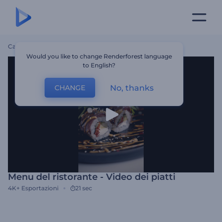
Casa
Modelli
Menu Del Ristorante - Video Dei Piatti
Would you like to change Renderforest language
to English?
No, thanks
CHANGE
Menu del ristorante - Video dei piatti
4K+
Esportazioni
21 sec