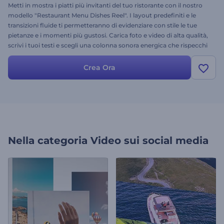
Metti in mostra i piatti più invitanti del tuo ristorante con il nostro
modello "Restaurant Menu Dishes Reel". I layout predefiniti e le
transizioni fluide ti permetteranno di evidenziare con stile le tue
pietanze e i momenti più gustosi. Carica foto e video di alta qualità,
scrivi i tuoi testi e scegli una colonna sonora energica che rispecchi
l'atmosfera del tuo ristorante. Crea e condividi ora per attirare
l'attenzione degli appassionati di cibo su tutte le piattaforme social!
Crea Ora
Nella categoria
Video sui social media