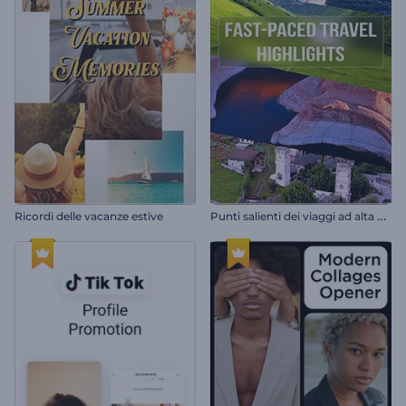
P
unti salienti dei viaggi ad alta velocità
Ricordi delle vacanze estive