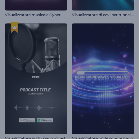
V
isualizzatore musicale Cyber Beats
V
isualizzatore di cavi per tunnel al neon
Visualizzatore audio per podcast
Visualizzatore onde sonore neon