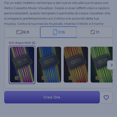
Fai un salto indietro nel tempo e dai nuova vita alla tua musica con
Retro Cassette Music Visualizer. Grazie a vivaci effetti visivi e opzioni
personalizzabili, questo template ti permette di creare visualizer che
si integrano perfettamente con il ritmo e le sonorità della tua
musica. Carica la tua traccia musicale, inserisci il titolo e il nome
dell'artista e trasporta il tuo pubblico in un mondo affascinante
16:9
9:16
1:1
dove audio e immagini retrò si fondono armoniosamente. Perfetto
per promozioni musicali, uscite di nuovi singoli o album, spot di
Stili disponibili
(6)
canali musicali old-school e molto altro. Crea ora e arricchisci la tua
esperienza musicale unendo passato e presente!
Crea Ora