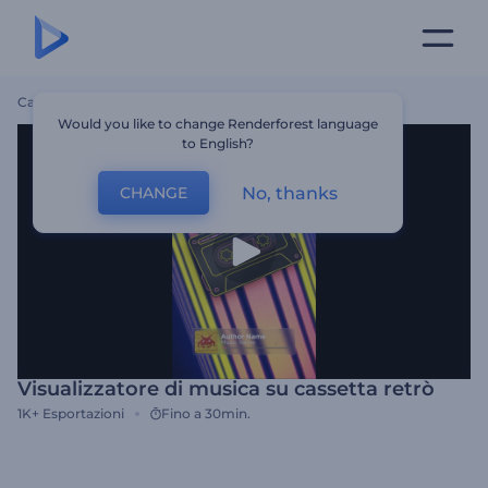
Casa
Modelli
Visualizzatore Di Musica Su Cassetta Retrò
Would you like to change Renderforest language
to English?
No, thanks
CHANGE
Visualizzatore di musica su cassetta retrò
1K+
Esportazioni
Fino a 30min.