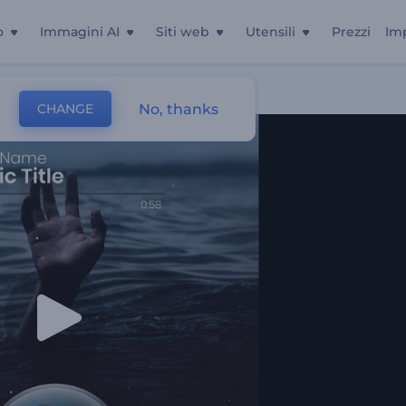
o
Immagini AI
Siti web
Utensili
Prezzi
Im
No, thanks
CHANGE