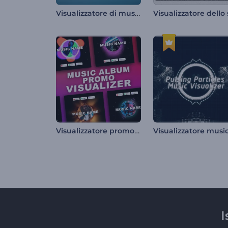
Visualizzatore di musica acquatica
Visualizzatore promozionale per album musicali
I