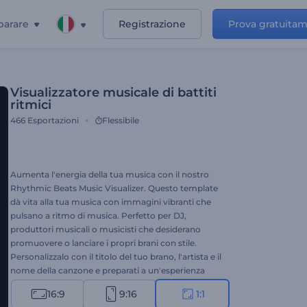
parare
Registrazione
Prova gratuita
Visualizzatore musicale di battiti
ritmici
466
Esportazioni
Flessibile
Aumenta l'energia della tua musica con il nostro
Rhythmic Beats Music Visualizer. Questo template
dà vita alla tua musica con immagini vibranti che
pulsano a ritmo di musica. Perfetto per DJ,
produttori musicali o musicisti che desiderano
promuovere o lanciare i propri brani con stile.
Personalizzalo con il titolo del tuo brano, l'artista e il
nome della canzone e preparati a un'esperienza
musicale unica. Crea ora e fai crescere la tua base di
16:9
9:16
1:1
fan!