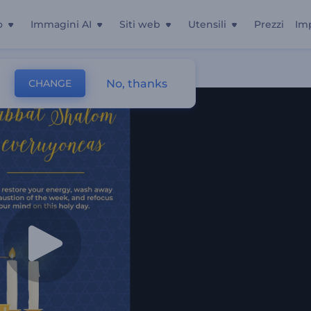
o
Immagini AI
Siti web
Utensili
Prezzi
Im
No, thanks
CHANGE