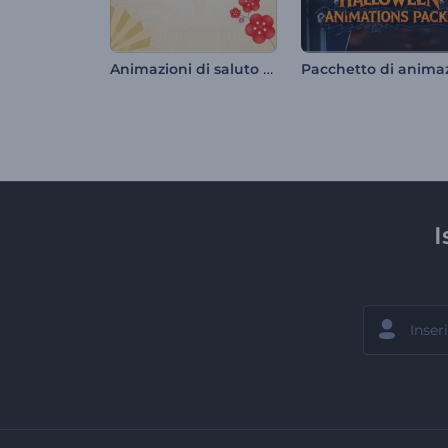
Animazioni di saluto Setsubun
I