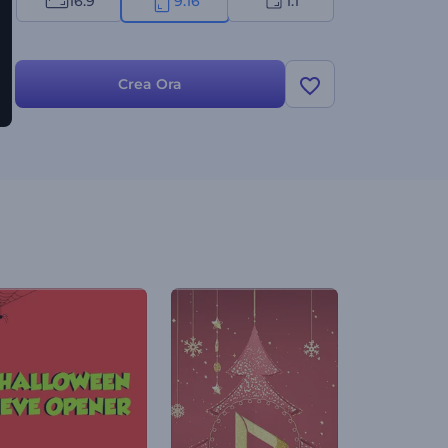
16:9
9:16
1:1
Crea Ora