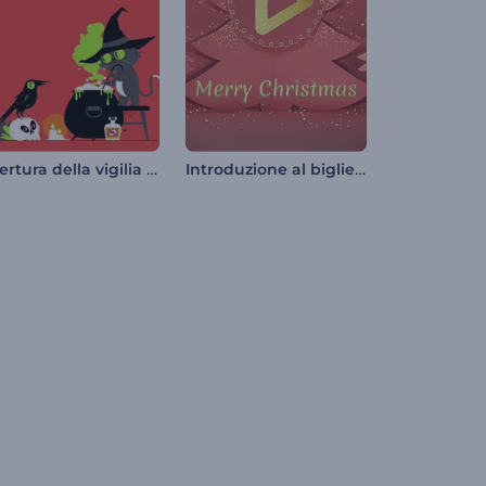
Apertura della vigilia di Halloween
Introduzione al biglietto di auguri natalizio pop-up