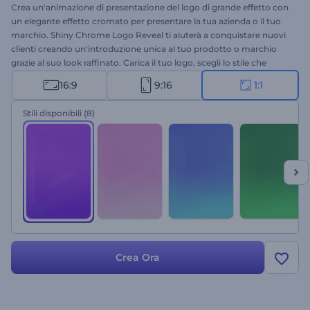
Crea un'animazione di presentazione del logo di grande effetto con
un elegante effetto cromato per presentare la tua azienda o il tuo
marchio. Shiny Chrome Logo Reveal ti aiuterà a conquistare nuovi
clienti creando un'introduzione unica al tuo prodotto o marchio
grazie al suo look raffinato. Carica il tuo logo, scegli lo stile che
preferisci e ottieni un'animazione professionale in pochi clic.
16:9
9:16
1:1
Perfetto per presentazioni aziendali, promozioni del marchio,
presentazioni di prodotti tecnologici e molto altro. Provalo subito!
Stili disponibili
(8)
Crea Ora