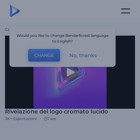
Casa
Modelli
Rivelazione Del Logo Cromato Lucido
Would you like to change Renderforest language
to English?
No, thanks
CHANGE
Rivelazione del logo cromato lucido
3K+
Esportazioni
7 sec