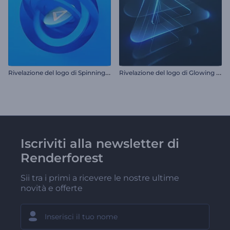
R
ivelazione del logo di Spinning Stripes
R
ivelazione del logo di Glowing Layers
Iscriviti alla newsletter di
Renderforest
Sii tra i primi a ricevere le nostre ultime
novità e offerte