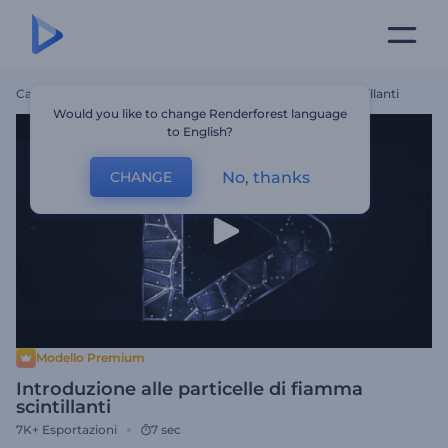
Casa
Modelli
Introduzione Alle Particelle Di Fiamma Scintillanti
Would you like to change Renderforest language
to English?
No, thanks
CHANGE
Modello Premium
Introduzione alle particelle di fiamma
scintillanti
7K+
Esportazioni
7 sec