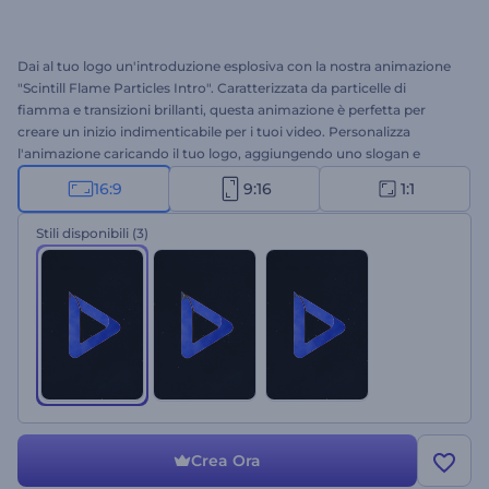
Dai al tuo logo un'introduzione esplosiva con la nostra animazione
"Scintill Flame Particles Intro". Caratterizzata da particelle di
fiamma e transizioni brillanti, questa animazione è perfetta per
creare un inizio indimenticabile per i tuoi video. Personalizza
l'animazione caricando il tuo logo, aggiungendo uno slogan e
selezionando una colonna sonora coinvolgente dalla nostra libreria
16:9
9:16
1:1
musicale. Che tu voglia una promozione energica, un'introduzione
per un servizio o un'azienda, l'apertura di un evento o altro, questa
Stili disponibili
(3)
animazione è la soluzione ideale. Inizia subito a creare!
Crea Ora