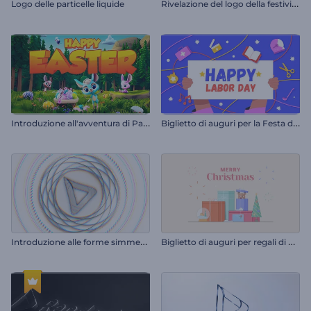
R
ivelazione del logo della festività islamica
Logo delle particelle liquide
I
ntroduzione all'avventura di Pasqua
B
iglietto di auguri per la Festa del Lavoro
I
ntroduzione alle forme simmetriche
B
iglietto di auguri per regali di Natale