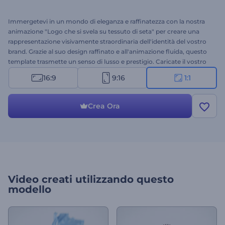
Immergetevi in un mondo di eleganza e raffinatezza con la nostra
animazione "Logo che si svela su tessuto di seta" per creare una
rappresentazione visivamente straordinaria dell'identità del vostro
brand. Grazie al suo design raffinato e all'animazione fluida, questo
template trasmette un senso di lusso e prestigio. Caricate il vostro
logo, inserite il vostro slogan e guardatelo svelarsi con grazia
16:9
9:16
1:1
attraverso il delicato tessuto di seta. Perfetto per introduzioni o
conclusioni di brand, stilisti, sartorie, servizi di personal styling e
molti altri progetti simili. Provatelo subito!
Crea Ora
Video creati utilizzando questo
modello