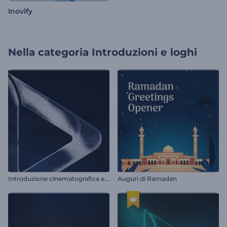
Inovify
Nella categoria
Introduzioni e loghi
I
ntroduzione cinematografica e cupa
Auguri di Ramadan