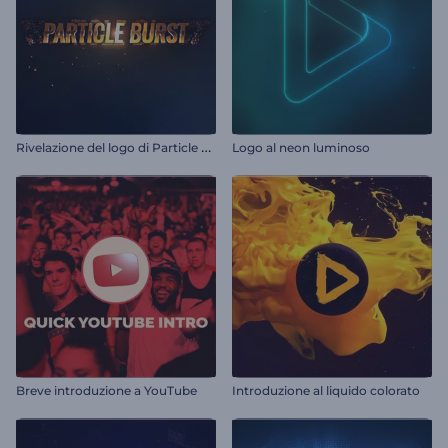
R
ivelazione del logo di Particle Burst
Logo al neon luminoso
Breve introduzione a YouTube
Introduzione al liquido colorato