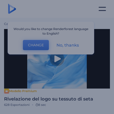
Casa
Modelli
Rivelazione Del Logo Su Tessuto Di Seta
Would you like to change Renderforest language
to English?
No, thanks
CHANGE
Modello Premium
Rivelazione del logo su tessuto di seta
628
Esportazioni
8 sec