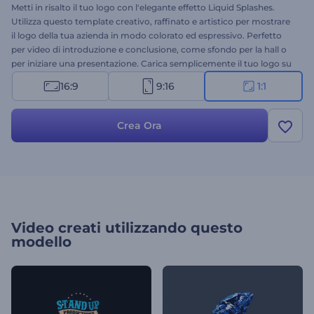
Metti in risalto il tuo logo con l'elegante effetto Liquid Splashes.
Utilizza questo template creativo, raffinato e artistico per mostrare
il logo della tua azienda in modo colorato ed espressivo. Perfetto
per video di introduzione e conclusione, come sfondo per la hall o
per iniziare una presentazione. Carica semplicemente il tuo logo su
uno sfondo trasparente e al resto penseremo noi. Provalo oggi
16:9
9:16
1:1
stesso gratuitamente.
Crea Ora
Video creati utilizzando questo
modello