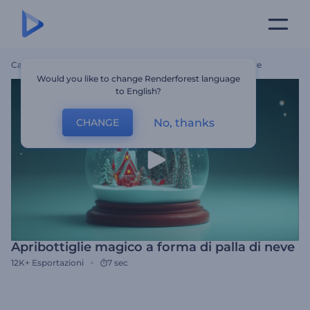
Casa
Modelli
Apribottiglie Magico A Forma Di Palla Di Neve
Would you like to change Renderforest language
to English?
No, thanks
CHANGE
Apribottiglie magico a forma di palla di neve
12K+
Esportazioni
7 sec