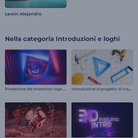
Lewin Alejandro
Nella categoria
Introduzioni e loghi
R
ivelazione del misterioso logo al neon
I
ntroduzione al progetto di costruzione