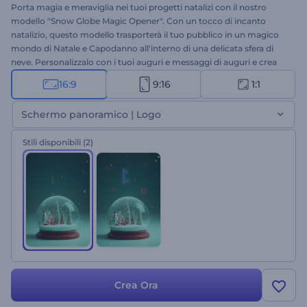
Porta magia e meraviglia nei tuoi progetti natalizi con il nostro
modello "Snow Globe Magic Opener". Con un tocco di incanto
natalizio, questo modello trasporterà il tuo pubblico in un magico
mondo di Natale e Capodanno all'interno di una delicata sfera di
neve. Personalizzalo con i tuoi auguri e messaggi di auguri e crea
un video festoso che trasmetta la magia delle feste al tuo pubblico.
16:9
9:16
1:1
Ideale per creare introduzioni calorose e memorabili, video di
auguri, anteprime festive per i social media e molto altro. Crea ora e
Schermo panoramico | Logo
lascia che la magia delle feste abbia inizio!
Stili disponibili
(2)
Crea Ora