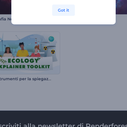
Got it
afia Neon Stardust
In tutto l'universo
Kit di strumenti per la spiegazione dell'ecologia
scriviti alla newsletter di Renderfore