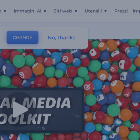
o
Immagini AI
Siti web
Utensili
Prezzi
Im
No, thanks
CHANGE