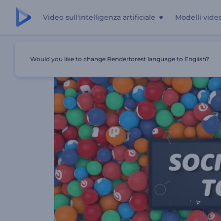
Video sull'intelligenza artificiale
Modelli vide
Casa
Modelli
Kit Di Strumenti Per I Social Media
Would you like to change Renderforest language to English?