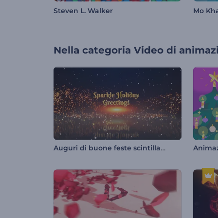
Steven L. Walker
Mo Kha
Nella categoria
Video di animaz
Auguri di buone feste scintillanti