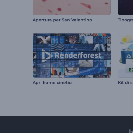
Apertura per San Valentino
Tipogr
Apri frame cinetici
I