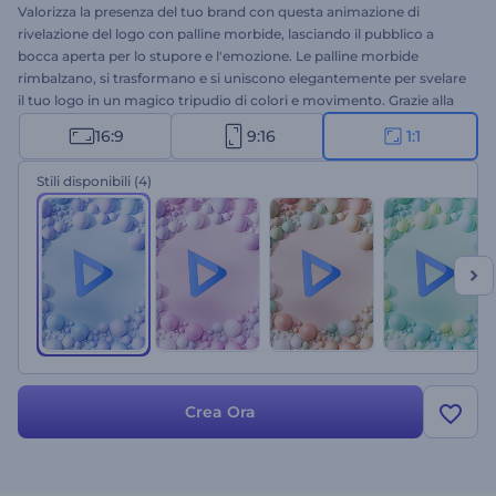
Valorizza la presenza del tuo brand con questa animazione di
rivelazione del logo con palline morbide, lasciando il pubblico a
bocca aperta per lo stupore e l'emozione. Le palline morbide
rimbalzano, si trasformano e si uniscono elegantemente per svelare
il tuo logo in un magico tripudio di colori e movimento. Grazie alla
facile personalizzazione, basta inserire il logo, digitare lo slogan,
16:9
9:16
1:1
scegliere tra una varietà di colori e lasciare che la magia si compia.
Perfetto per il lancio di nuovi prodotti, la promozione di aziende o
Stili disponibili
(4)
servizi, l'apertura di presentazioni e molti altri progetti. Non perdere
l'opportunità di rendere la rivelazione del tuo logo un'esperienza
indimenticabile e di far risaltare il tuo brand. Provalo subito!
Crea Ora