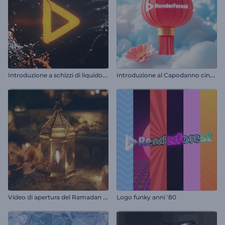
I
ntroduzione a schizzi di liquido infuocato
I
ntroduzione al Capodanno cinese fiorito
V
ideo di apertura del Ramadan di Luminary
Logo funky anni '80