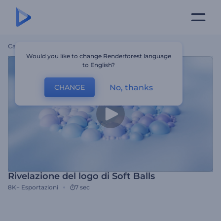
Casa
Modelli
Rivelazione Del Logo Di Soft Balls
Would you like to change Renderforest language
to English?
No, thanks
CHANGE
Rivelazione del logo di Soft Balls
8K+
Esportazioni
7 sec