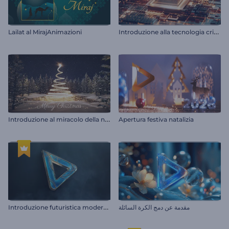
I
ntroduzione alla tecnologia crittografica
Lailat al MirajAnimazioni
I
ntroduzione al miracolo della notte di Natale
Apertura festiva natalizia
I
ntroduzione futuristica moderna
مقدمة عن دمج الكرة السائلة