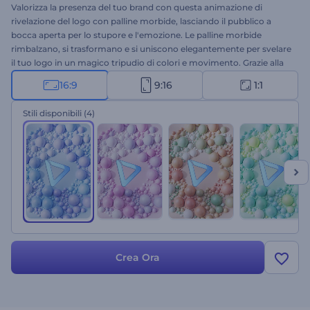
Valorizza la presenza del tuo brand con questa animazione di
rivelazione del logo con palline morbide, lasciando il pubblico a
bocca aperta per lo stupore e l'emozione. Le palline morbide
rimbalzano, si trasformano e si uniscono elegantemente per svelare
il tuo logo in un magico tripudio di colori e movimento. Grazie alla
facile personalizzazione, basta inserire il logo, digitare lo slogan,
16:9
9:16
1:1
scegliere tra una varietà di colori e lasciare che la magia si compia.
Perfetto per il lancio di nuovi prodotti, la promozione di aziende o
Stili disponibili
(4)
servizi, l'apertura di presentazioni e molti altri progetti. Non perdere
l'opportunità di rendere la rivelazione del tuo logo un'esperienza
indimenticabile e di far risaltare il tuo brand. Provalo subito!
Crea Ora