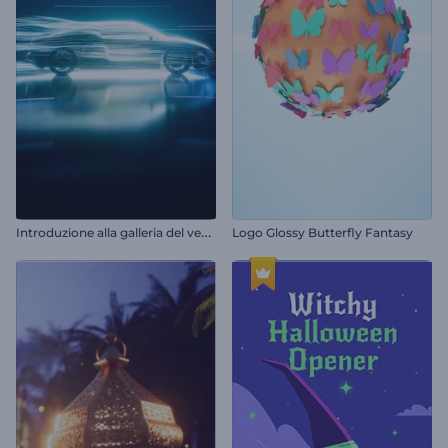
I
ntroduzione alla galleria del vento per il settore automobilistico
Logo Glossy Butterfly Fantasy