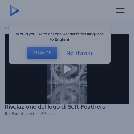
Casa
Modelli
Rivelazione Del Logo Di Soft Feathers
Would you like to change Renderforest language
to English?
No, thanks
CHANGE
Rivelazione del logo di Soft Feathers
1K+
Esportazioni
8 sec