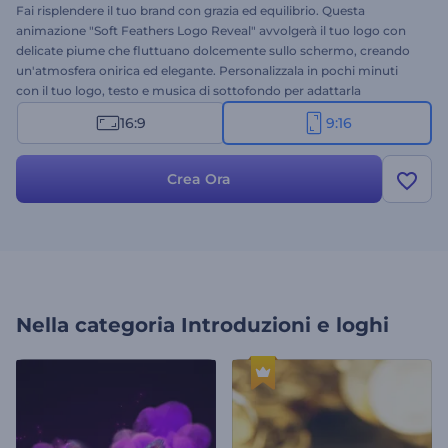
Fai risplendere il tuo brand con grazia ed equilibrio. Questa
animazione "Soft Feathers Logo Reveal" avvolgerà il tuo logo con
delicate piume che fluttuano dolcemente sullo schermo, creando
un'atmosfera onirica ed elegante. Personalizzala in pochi minuti
con il tuo logo, testo e musica di sottofondo per adattarla
all'immagine del tuo brand. Ideale per marchi di moda, boutique,
16:9
9:16
centri estetici e altre presentazioni artistiche. Crea ora e rivela il tuo
brand con eleganza!
Crea Ora
Nella categoria
Introduzioni e loghi