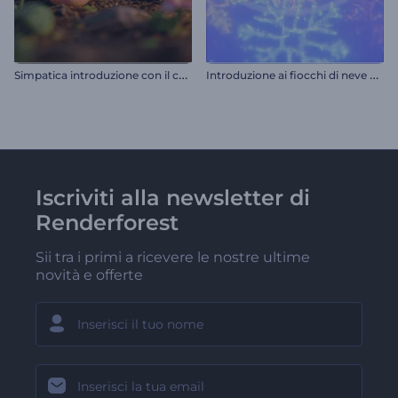
S
impatica introduzione con il coniglietto di Pasqua
I
ntroduzione ai fiocchi di neve natalizi
Iscriviti alla newsletter di
Renderforest
Sii tra i primi a ricevere le nostre ultime
novità e offerte