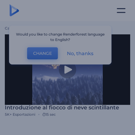
Casa
Modelli
Introduzione Al Fiocco Di Neve Scintillante
Would you like to change Renderforest language
to English?
No, thanks
CHANGE
Introduzione al fiocco di neve scintillante
5K+
Esportazioni
15 sec