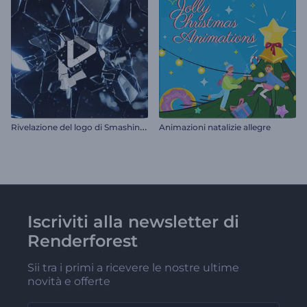
R
ivelazione del logo di Smashing Glass
Animazioni natalizie allegre
Iscriviti alla newsletter di
Renderforest
Sii tra i primi a ricevere le nostre ultime
novità e offerte