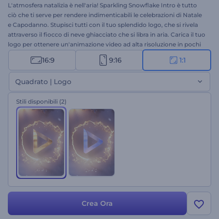
L'atmosfera natalizia è nell'aria! Sparkling Snowflake Intro è tutto
ciò che ti serve per rendere indimenticabili le celebrazioni di Natale
e Capodanno. Stupisci tutti con il tuo splendido logo, che si rivela
attraverso il fiocco di neve ghiacciato che si libra in aria. Carica il tuo
logo per ottenere un'animazione video ad alta risoluzione in pochi
clic. Perfetta per intro natalizie, spot televisivi di Natale, introduzioni
16:9
9:16
1:1
per presentazioni e molti altri progetti creativi. Provala subito!
Quadrato | Logo
Stili disponibili
(2)
Crea Ora