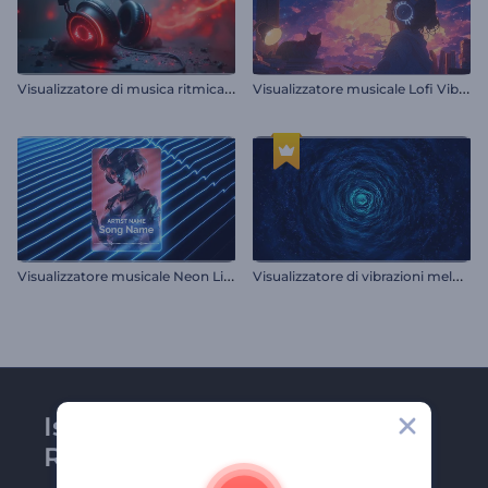
V
isualizzatore di musica ritmica per cuffie
V
isualizzatore musicale Lofi Vibes
V
isualizzatore musicale Neon Lines
V
isualizzatore di vibrazioni melodiche
Iscriviti alla newsletter di
Renderforest