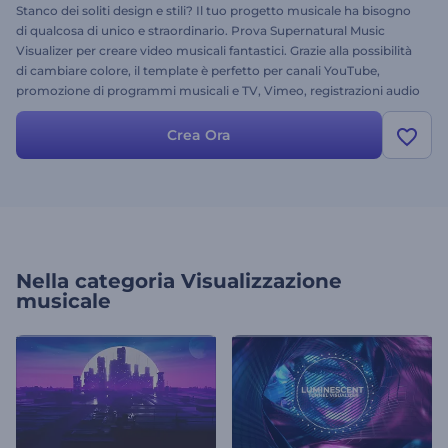
Stanco dei soliti design e stili? Il tuo progetto musicale ha bisogno
di qualcosa di unico e straordinario. Prova Supernatural Music
Visualizer per creare video musicali fantastici. Grazie alla possibilità
di cambiare colore, il template è perfetto per canali YouTube,
promozione di programmi musicali e TV, Vimeo, registrazioni audio
e molti altri progetti. Carica il tuo file musicale o scegline uno dalla
nostra vasta selezione, personalizza il testo e lascia che il tuo
Crea Ora
progetto musicale risplenda in pochi minuti. Provalo subito! È
gratis!
Nella categoria
Visualizzazione
musicale