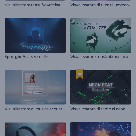
V
isualizzatore di tunnel luminescenti
Visualizzatore retro-futuristico
Spotlight Beats Visualizer
Visualizzatore musicale astratto
V
isualizzatore di musica acquatica
Visualizzatore di ritmo al neon