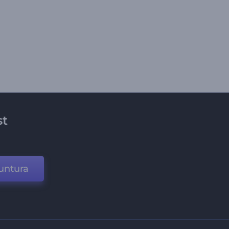
st
untura