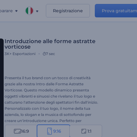
parare
Registrazione
Prova gratuita
Introduzione alle forme astratte
vorticose
3K+
Esportazioni
7 sec
Presenta il tuo brand con un tocco di creatività
grazie alla nostra Intro dalle Forme Astratte
Vorticose. Questo modello dinamico presenta
oggetti vibranti e sinuosi che rivelano il tuo logo e
catturano l'attenzione degli spettatori fin dall'inizio.
Personalizzalo con il tuo logo, il nome della tua
azienda, lo slogan e la musica di sottofondo per
creare un'introduzione unica. Perfetto per
promozioni di prodotti o servizi, intro o outro di
16:9
9:16
1:1
canali, spot video, aperture di presentazioni e molto