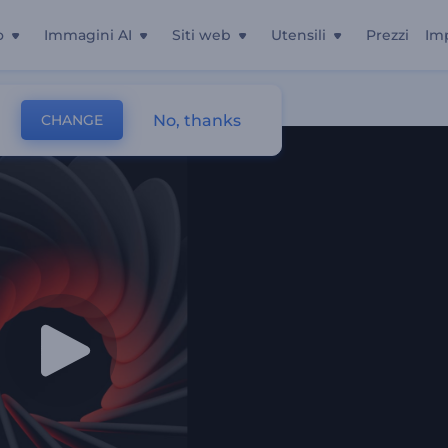
o
Immagini AI
Siti web
Utensili
Prezzi
Im
e
No, thanks
CHANGE