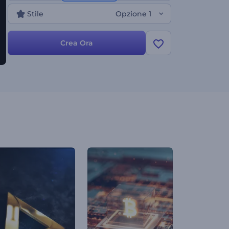
altro. Inizia subito a creare intro straordinarie!
Stile
Opzione 1
Crea Ora