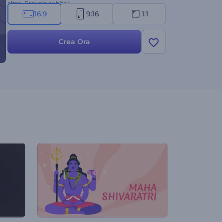
altro. Provala subito!
16:9
9:16
1:1
Crea Ora