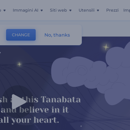
o
Immagini AI
Siti web
Utensili
Prezzi
Im
No, thanks
CHANGE