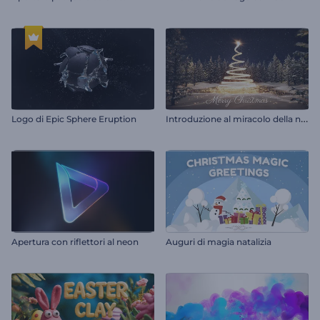
I
ntroduzione al miracolo della notte di Natale
Logo di Epic Sphere Eruption
Apertura con riflettori al neon
Auguri di magia natalizia