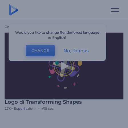
Casa
Modelli
Logo Di Transforming Shapes
Would you like to change Renderforest language
to English?
No, thanks
CHANGE
Logo di Transforming Shapes
27K+
Esportazioni
5 sec