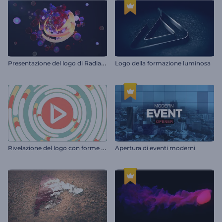
P
resentazione del logo di Radiant Forms
Logo della formazione luminosa
R
ivelazione del logo con forme rapide
Apertura di eventi moderni