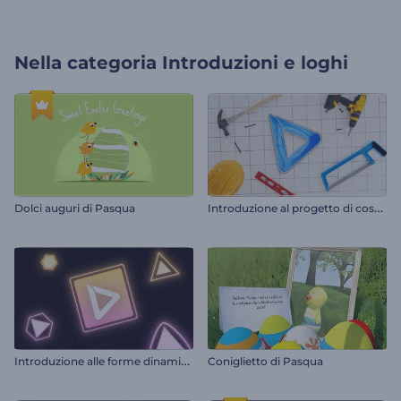
Nella categoria
Introduzioni e loghi
I
ntroduzione al progetto di costruzione
Dolci auguri di Pasqua
I
ntroduzione alle forme dinamiche al neon
Coniglietto di Pasqua