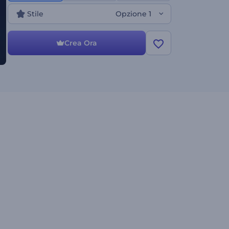
Provala oggi stesso!
Stile
Opzione 1
Crea Ora