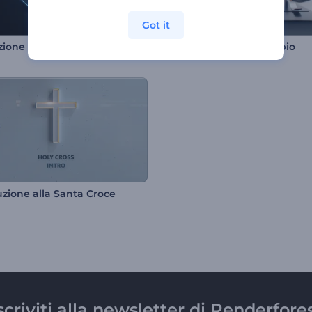
Got it
Animazione del logo con sfere 3D
Apri-lenti del microscopio
uzione alla Santa Croce
scriviti alla newsletter di Renderfore