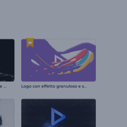
Introduzione infuocata a base di pietra
Logo con effetto granuloso e schizzi di colore