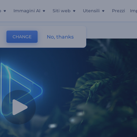
o
Immagini AI
Siti web
Utensili
Prezzi
Im
No, thanks
CHANGE