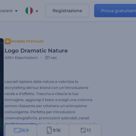
parare
Registrazione
Prova gratuita
Modello Premium
Logo Dramatic Nature
42K+
Esportazioni
7 sec
Lasciati ispirare dalla natura e valorizza lo
storytelling del tuo brand con un'introduzione
verde e d'effetto. Trascina e rilascia la tua
immagine, aggiungi il testo e scegli una colonna
sonora rilassante per ottenere un'animazione
coinvolgente. Perfetta per introduzioni
cinematografiche, promozioni aziendali, canali
YouTube e molto altro. Crea la prossima meraviglia
16:9
9:16
1:1
della natura con Dramatic Nature Logo Reveal.