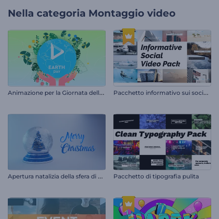
Nella categoria
Montaggio video
A
nimazione per la Giornata della Terra
P
acchetto informativo sui social media
A
pertura natalizia della sfera di neve
Pacchetto di tipografia pulita