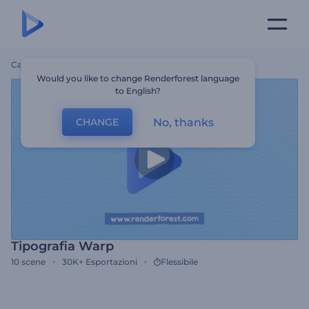
Casa
Modelli
Tipografia Warp
Would you like to change Renderforest language
to English?
No, thanks
CHANGE
Tipografia Warp
10
scene
30K+
Esportazioni
Flessibile