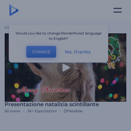
Casa
Modelli
Presentazione Natalizia Scintillante
Would you like to change Renderforest language
to English?
No, thanks
CHANGE
Presentazione natalizia scintillante
60
scene
3K+
Esportazioni
Flessibile