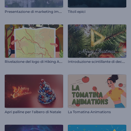
P
resentazione di marketing immobiliare
Titoli epici
R
ivelazione del logo di Hiking Adventurer
I
ntroduzione scintillante di decorazioni natalizie
Apri palline per l'albero di Natale
La Tomatina Animations