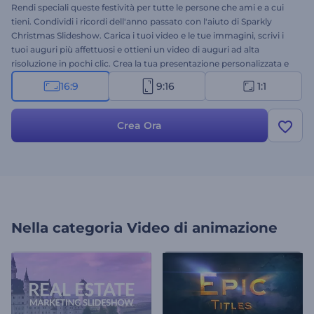
Rendi speciali queste festività per tutte le persone che ami e a cui
tieni. Condividi i ricordi dell'anno passato con l'aiuto di Sparkly
Christmas Slideshow. Carica i tuoi video e le tue immagini, scrivi i
tuoi auguri più affettuosi e ottieni un video di auguri ad alta
risoluzione in pochi clic. Crea la tua presentazione personalizzata e
condividila con amici e familiari per rivedere insieme i momenti più
16:9
9:16
1:1
belli e ricordare ciò che conta di più. È tutto ciò che ti serve per
sorprendere i tuoi cari la vigilia di Natale o a Capodanno. Provalo
subito!
Crea Ora
Nella categoria
Video di animazione