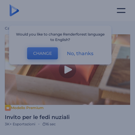
Casa
Modelli
Invito Per Le Fedi Nuziali
Would you like to change Renderforest language
to English?
No, thanks
CHANGE
Modello Premium
Invito per le fedi nuziali
3K+
Esportazioni
16 sec