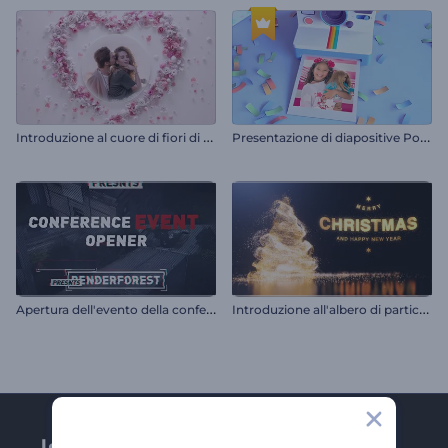
I
ntroduzione al cuore di fiori di San Valentino
P
resentazione di diapositive Polaroid in 3D per compleanno
A
pertura dell'evento della conferenza
I
ntroduzione all'albero di particelle scintillanti
Iscriviti alla newsletter di