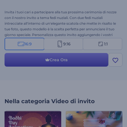
Invita i tuoi cari a partecipare alla tua prossima cerimonia di nozze
con il nostro invito a tema fedi nuziali. Con due fedi nuziali
intrecciate all'interno di un'elegante scatola che mette in risalto le
tue foto, questo modello è la scelta perfetta per annunciare il tuo
giorno speciale. Personalizza questo invito aggiungendo i vostri
nomi, la data del matrimonio, l'indirizzo della location e altri dettagli
16:9
9:16
1:1
in linea con il tema delle vostre nozze. Inoltre, non dimenticare di
completare il tuo video con una colonna sonora o una voce fuori
campo. Crea ora e condividi il tuo splendido invito di nozze con i
Crea Ora
tuoi cari!
Nella categoria
Video di invito