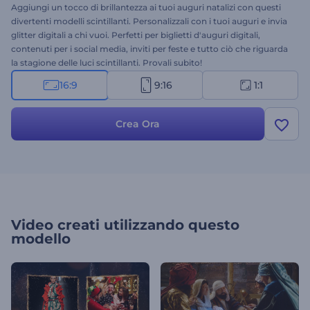
Aggiungi un tocco di brillantezza ai tuoi auguri natalizi con questi
divertenti modelli scintillanti. Personalizzali con i tuoi auguri e invia
glitter digitali a chi vuoi. Perfetti per biglietti d'auguri digitali,
contenuti per i social media, inviti per feste e tutto ciò che riguarda
la stagione delle luci scintillanti. Provali subito!
16:9
9:16
1:1
Crea Ora
Video creati utilizzando questo
modello