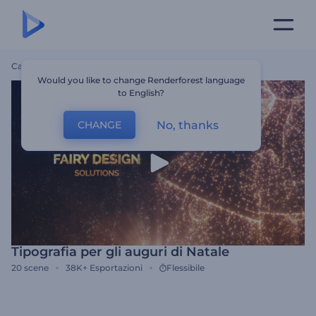
Casa
Modelli
Tipografia Per Gli Auguri Di Natale
Would you like to change Renderforest language
to English?
No, thanks
CHANGE
Tipografia per gli auguri di Natale
20
scene
38K+
Esportazioni
Flessibile