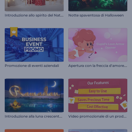
I
ntroduzione allo spirito del Natale
Notte spaventosa di Halloween
A
pertura con la freccia d'amore di Cupido
Promozione di eventi aziendali
I
ntroduzione alla luna crescente del Ramadan
V
ideo promozionale di un prodotto o servizio