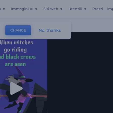
o
Immagini AI
Siti web
Utensili
Prezzi
Im
No, thanks
CHANGE