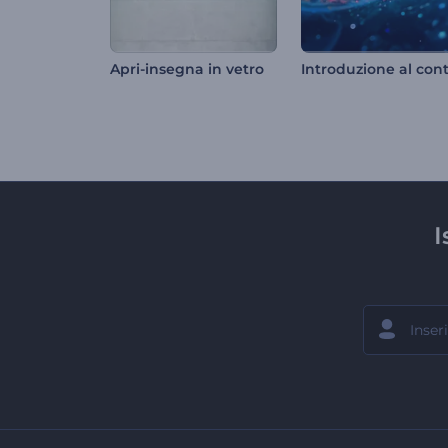
Apri-insegna in vetro
I