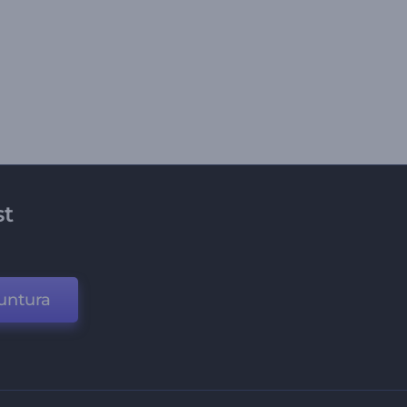
st
untura