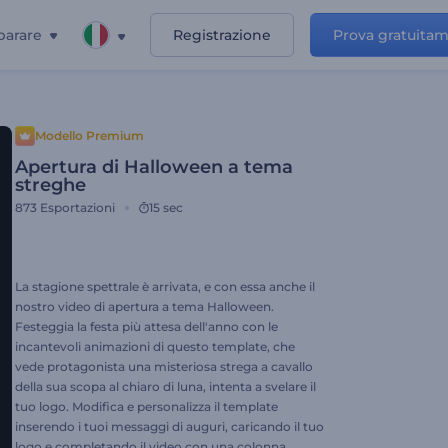
parare
Registrazione
Prova gratuita
Modello Premium
Apertura di Halloween a tema
streghe
873
Esportazioni
15 sec
La stagione spettrale è arrivata, e con essa anche il
nostro video di apertura a tema Halloween.
Festeggia la festa più attesa dell'anno con le
incantevoli animazioni di questo template, che
vede protagonista una misteriosa strega a cavallo
della sua scopa al chiaro di luna, intenta a svelare il
tuo logo. Modifica e personalizza il template
inserendo i tuoi messaggi di auguri, caricando il tuo
logo e completando il video con una colonna