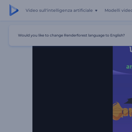
Video sull'intelligenza artificiale
Modelli vide
Casa
Modelli
Apertura Di Halloween A Tema Streghe
Would you like to change Renderforest language to English?