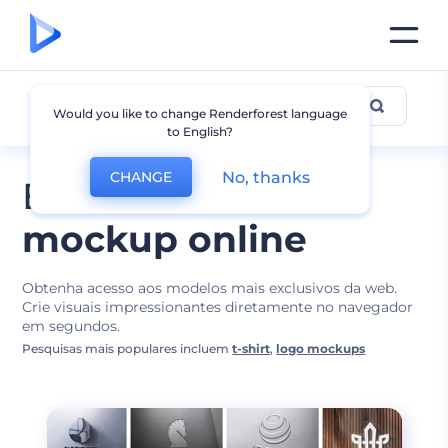
Designs de Mockups
Would you like to change Renderforest language
to English?
No, thanks
CHANGE
Edite o melhor
mockup online
Obtenha acesso aos modelos mais exclusivos da web.
Crie visuais impressionantes diretamente no navegador
em segundos.
Pesquisas mais populares incluem
t-shirt
,
logo mockups