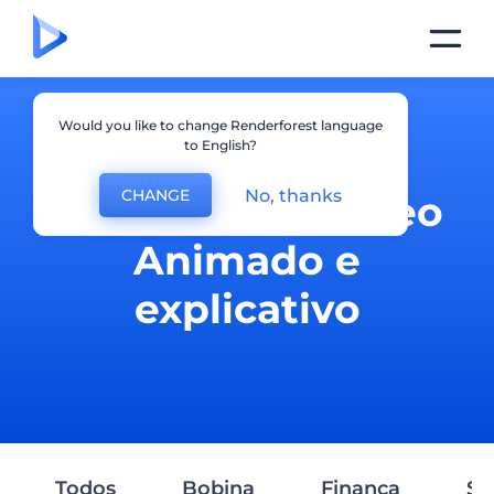
Would you like to change Renderforest language
to English?
No, thanks
CHANGE
Produção de vídeo
Animado e
explicativo
Todos
Bobina
Finança
Se