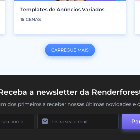
Templates de Anúncios Variados
15
CENAS
CARREGUE MAIS
Receba a newsletter da Renderfores
um dos primeiros a receber nossas últimas novidades e o
Par