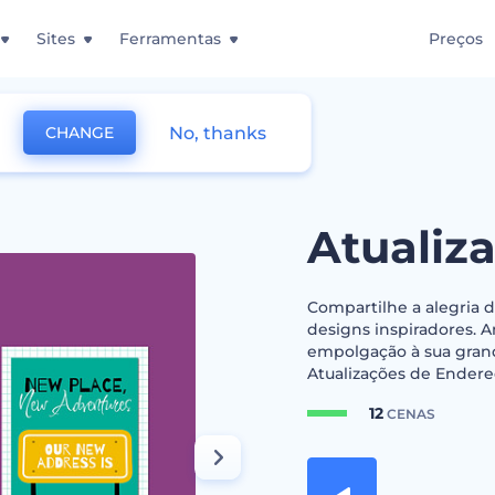
Sites
Ferramentas
Preços
No, thanks
CHANGE
 Endereço
Atualiz
Compartilhe a alegria 
designs inspiradores. 
empolgação à sua gran
Atualizações de Endereç
12
CENAS