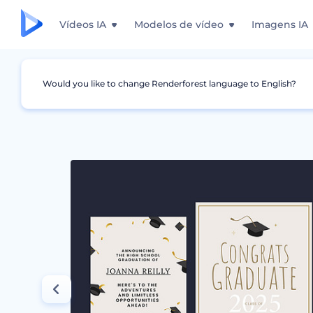
Vídeos IA
Modelos de vídeo
Imagens IA
Would you like to change Renderforest language to English?
Design Gráfico
Anúncios
Modelos de Anú