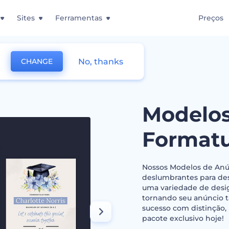
Sites
Ferramentas
Preços
No, thanks
CHANGE
ncio de Formatura
Modelos
Format
Nossos Modelos de Anú
deslumbrantes para des
uma variedade de desig
tornando seu anúncio t
sucesso com distinção,
pacote exclusivo hoje!