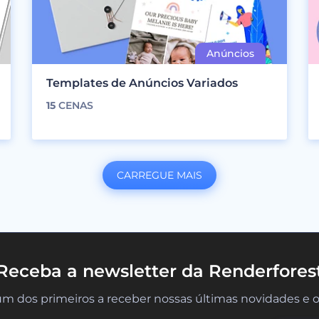
Templates de Anúncios Variados
15
CENAS
CARREGUE MAIS
Receba a newsletter da Renderfores
um dos primeiros a receber nossas últimas novidades e o