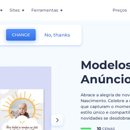
Sites
Ferramentas
Preços
No, thanks
CHANGE
s de Anúncio de Nascimento
Modelos
Anúncio
Abrace a alegria de n
Nascimento. Celebre a
que capturam o momento
estilo único e comparti
novidades se desdobra
10
CENAS