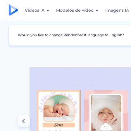
Vídeos IA
Modelos de vídeo
Imagens IA
Would you like to change Renderforest language to English?
Design Gráfico
Anúncios
Modelos Alegre