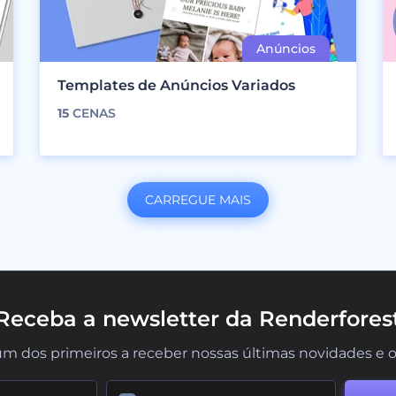
Templates de Anúncios Variados
15
CENAS
CARREGUE MAIS
Receba a newsletter da Renderfores
um dos primeiros a receber nossas últimas novidades e o