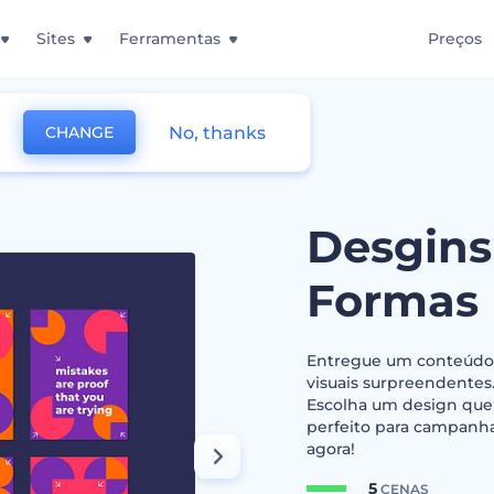
Sites
Ferramentas
Preços
No, thanks
CHANGE
ção com Formas Irregulares
Desgins
Formas 
Entregue um conteúdo d
visuais surpreendentes
Escolha um design que 
perfeito para campanhas
agora!
5
CENAS