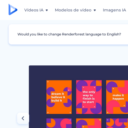
Vídeos IA
Modelos de vídeo
Imagens IA
Would you like to change Renderforest language to English?
Design Gráfico
Pôsteres
Desgins de Cita